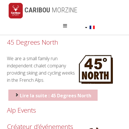
CARIBOU
MORZINE
Français
45 Degrees North
We are a small family run
independent chalet company
providing skiing and cycling weeks
in the French Alps.
Lire la suite : 45 Degrees North
Alp Events
Créateur d’événements