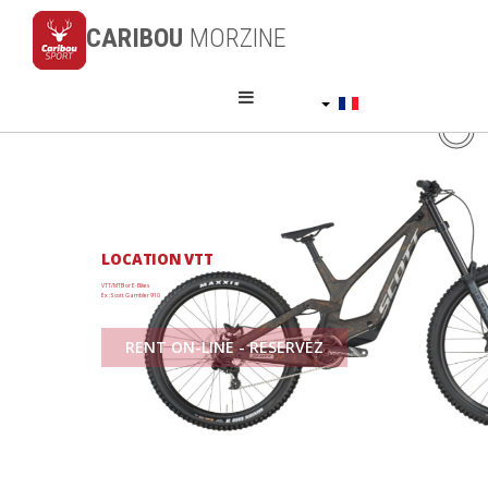
CARIBOU
MORZINE
Français
MTB RENTAL
LOCATION VTT
VTT/MTB or E-Bikes
Ex : Scott Gambler 910
RENT ON-LINE - RESERVEZ